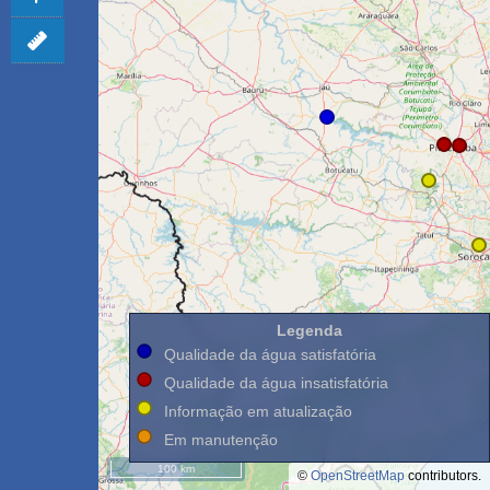
Camadas
de apoio
Mapa
Áreas
político
urbanas
(Datageo)
Imagens
de
UGRHI
satélite
Enquadramento
Estados
Legenda
brasileiros
Qualidade da água satisfatória
Qualidade da água insatisfatória
Municípios
Informação em atualização
de
São
Em manutenção
Paulo
100 km
©
OpenStreetMap
contributors.