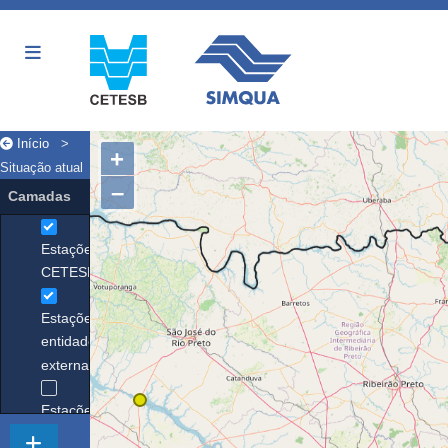
Início
>
+
Situação atual
–
Camadas
Estações
CETESB
Estações
entidades
externas
Estações
desativadas